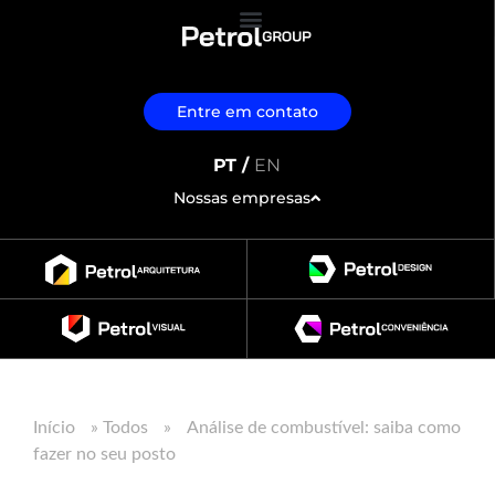
Entre em contato
PT /
EN
Nossas empresas
Início
»
Todos
»
Análise de combustível: saiba como
fazer no seu posto