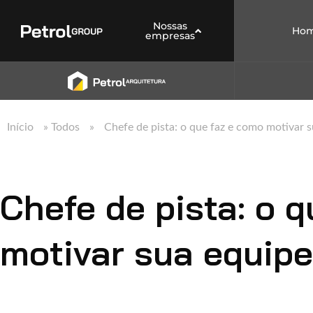
Nossas
Ho
empresas
Início
»
Todos
»
Chefe de pista: o que faz e como motivar 
Chefe de pista: o 
motivar sua equipe