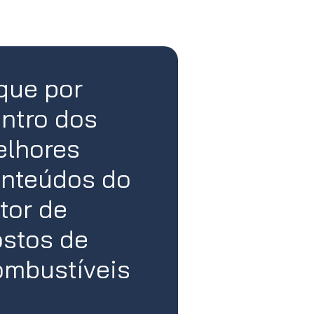
que por
ntro dos
lhores
nteúdos do
tor de
stos de
mbustíveis