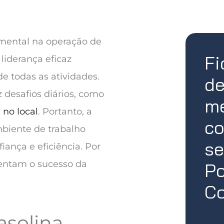
mental na operação de
Fi
liderança eficaz
 todas as atividades.
de
 desafios diários, como
me
 no local
. Portanto, a
co
mbiente de trabalho
se
iança e eficiência. Por
tentam o sucesso da
Po
Co
asolina