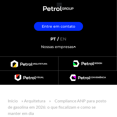
Entre em contato
PT /
EN
Nossas empresas
Início
»
Arquitetura
»
Compliance ANP para posto
de gasolina em 2026: o que fiscalizam e como se
manter em dia