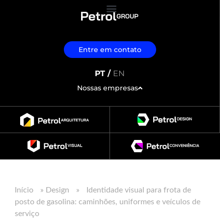
Entre em contato
PT /
EN
Nossas empresas
Início
»
Design
»
Identidade visual para frota de
posto de gasolina: caminhões, uniformes e veículos de
serviço