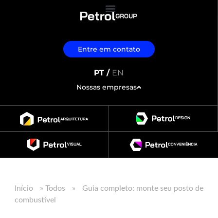
Entre em contato
PT /
EN
Nossas empresas
Início
»
Todos
»
Guia completo: monte seu posto de
combustível