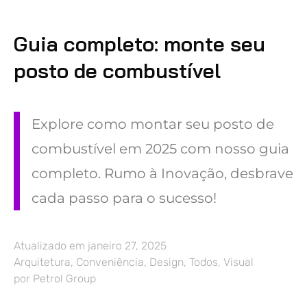
Guia completo: monte seu
posto de combustível
Explore como montar seu posto de
combustível em 2025 com nosso guia
completo. Rumo à Inovação, desbrave
cada passo para o sucesso!
Atualizado em
janeiro 27, 2025
Arquitetura
,
Conveniência
,
Design
,
Todos
,
Visual
por
Petrol Group