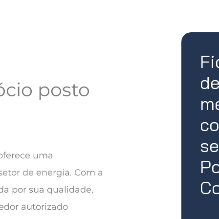
Fi
de
cio posto
me
co
se
oferece uma
Po
etor de energia. Com a
Co
da por sua qualidade,
edor autorizado