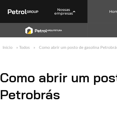
Nossas
Ho
empresas
Início
»
Todos
»
Como abrir um posto de gasolina Petrobrá
Como abrir um pos
Petrobrás