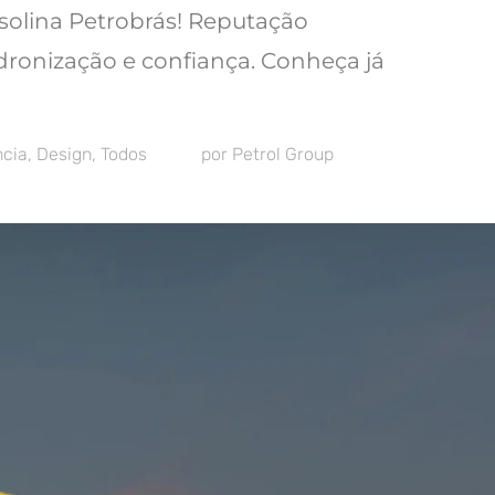
olina Petrobrás! Reputação
dronização e confiança. Conheça já
ncia
,
Design
,
Todos
por
Petrol Group