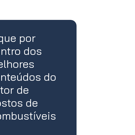
que por
ntro dos
lhores
nteúdos do
tor de
stos de
mbustíveis