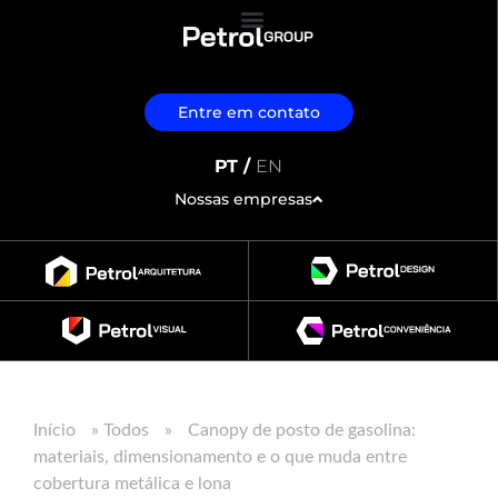
Entre em contato
PT /
EN
Nossas empresas
Início
»
Todos
»
Canopy de posto de gasolina:
materiais, dimensionamento e o que muda entre
cobertura metálica e lona