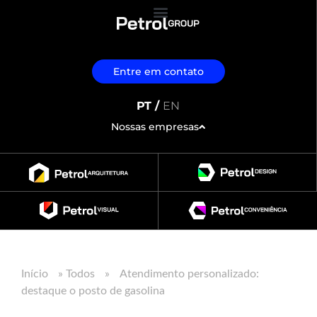
Entre em contato
PT /
EN
Nossas empresas
Início
»
Todos
»
Atendimento personalizado:
destaque o posto de gasolina