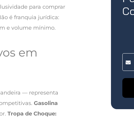
lusividade para comprar
Co
o é franquia jurídica:
em e volume mínimo.
ivos em
 bandeira — representa
ompetitivas.
Gasolina
or.
Tropa de Choque: