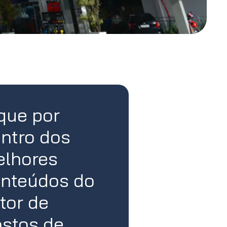
que por
ntro dos
lhores
nteúdos do
tor de
stos de