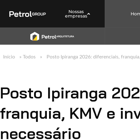
Nossas
Ho
empresas
Início
»
Todos
»
Posto Ipiranga 2026: diferenciais, franqui
Posto Ipiranga 2026
franquia, KMV e in
necessário