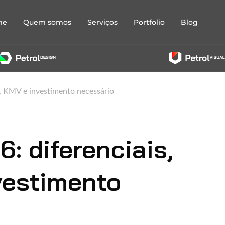
me
Quem somos
Serviços
Portfolio
Blog
a, KMV e investimento necessário
: diferenciais,
vestimento