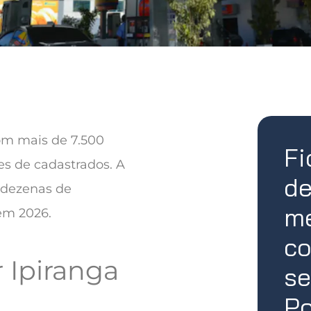
com mais de 7.500
Fi
s de cadastrados. A
de
 dezenas de
me
em 2026.
co
 Ipiranga
se
Po