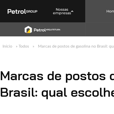
Nossas
Ho
empresas
Início
»
Todos
»
Marcas de postos de gasolina no Brasil: qu
Marcas de postos 
Brasil: qual escolh