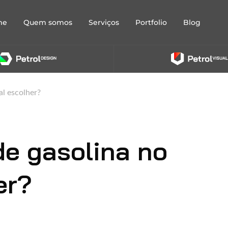
me
Quem somos
Serviços
Portfolio
Blog
al escolher?
de gasolina no
er?