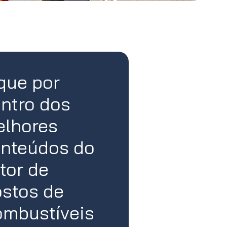
que por
ntro dos
lhores
nteúdos do
tor de
stos de
mbustíveis