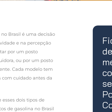
 no Brasil é uma decisão
Fi
ividade e na percepção
de
ar por um posto
me
uidora, ou por um posto
dente. Cada modelo tem
co
s com cuidado antes da
se
Po
 esses dois tipos de
Co
os de gasolina no Brasil