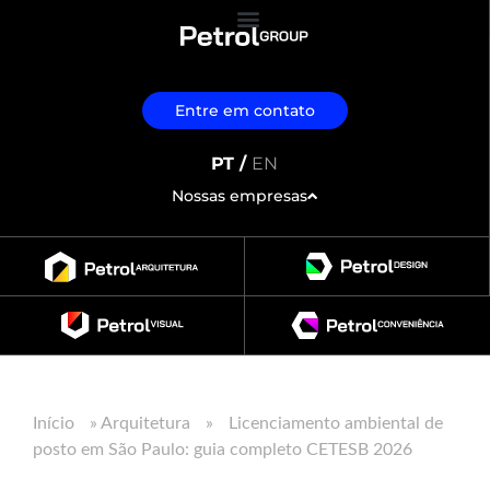
Entre em contato
PT /
EN
Nossas empresas
Início
»
Arquitetura
»
Licenciamento ambiental de
posto em São Paulo: guia completo CETESB 2026