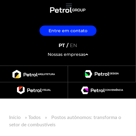
Entre em contato
PT /
EN
Nossas empresas
Início
»
Todos
»
Postos autônomos: transforma o
setor de combustíveis