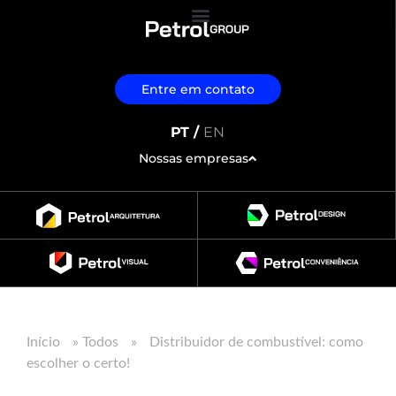
Entre em contato
PT /
EN
Nossas empresas
Início
»
Todos
»
Distribuidor de combustível: como
escolher o certo!