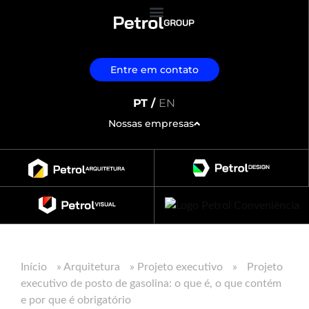
Entre em contato
PT /
EN
Nossas empresas
Início
»
Arquitetura
»
Projeto executivo
»
Projeto
executivo de posto de gasolina: o que é, o que contém
e por que é obrigatório