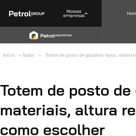
Nossas
Ho
empresas
Início
»
Todos
»
Totem de posto de gasolina: tipos, materia
Totem de posto de 
materiais, altura 
como escolher