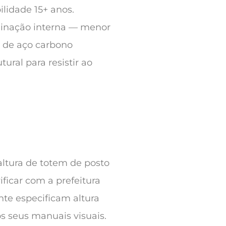
lidade 15+ anos.
minação interna — menor
 de aço carbono
ural para resistir ao
altura de totem de posto
ficar com a prefeitura
nte especificam altura
os seus manuais visuais.