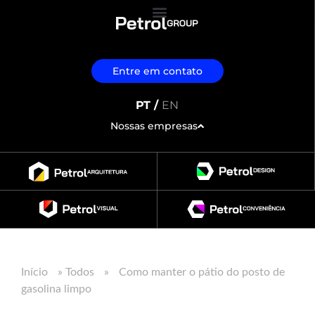
Entre em contato
PT /
EN
Nossas empresas
Início
»
Todos
»
Como manter o pátio do posto de
gasolina limpo